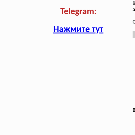
В
а
Telegram:
О
Нажмите тут
В