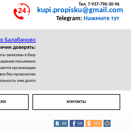
Тел. 7-937-796-30-96
kupi.propisku@gmail.com
Telegram:
Нажмите тут
 в Балабаново
ичин доверять:
ты занесены в базу
лашение письменно
гаются организации
се без проволочек
ельность уже долго
СКИ
КОНТАКТЫ
49
59
273