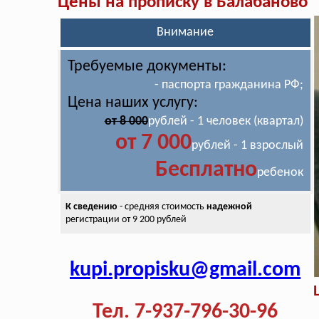
Цены на прописку в Балабаново
Внимание
Требуемые документы:
- паспорта гражданина РФ;
Цена наших услугу:
от 8 000
рублей - 1 человек (квартал)
от 7 000
рублей - 1 взрослый
Бесплатно
ребенок
К сведению
- средняя стоимость
надежной
регистрации от 9 200 рублей
kupi.propisku@gmail.com
Тел. 7-937-796-30-96