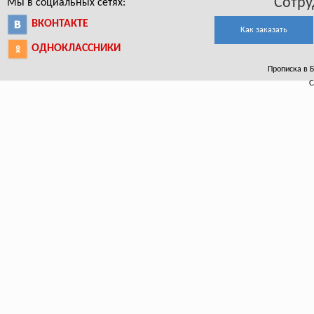
Сотру
Мы в социальных сетях:
ВКОНТАКТЕ
Как заказать
ОДНОКЛАССНИКИ
Прописка в Б
С