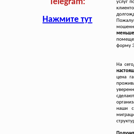
Telegram:
услуг п
клиент
долгож
Нажмите тут
Пожалуй
мошенн
меньше 
помещен
форму 3
На сег
настоя
цена г
прожив
уверенн
сделаю
организ
наши с
миграц
структ
Получи