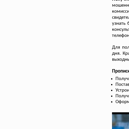
мошенн
комисси
свидете
узнать 
консул
телефон
Для пол
дня. Кр
выходны
Пропис
Получ
Поста
Устрои
Получ
Оформ