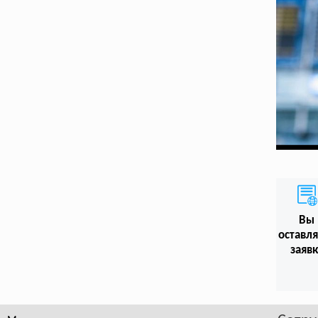
Вы
оставл
заяв