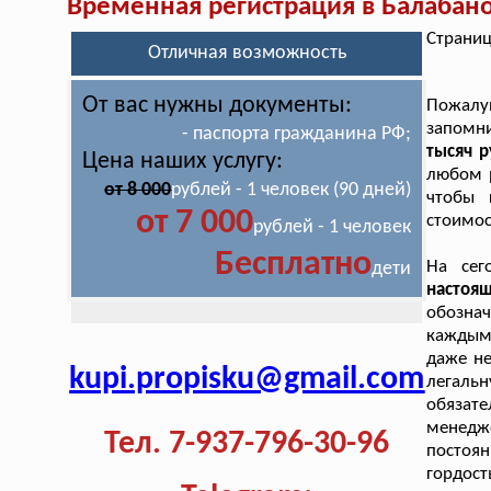
Временная регистрация в Балабан
Страниц
Отличная возможность
От вас нужны документы:
Пожалу
запомн
- паспорта гражданина РФ;
тысяч р
Цена наших услугу:
любом р
от 8 000
рублей - 1 человек (90 дней)
чтобы 
от 7 000
стоимос
рублей - 1 человек
Бесплатно
На сег
дети
настоя
обознач
каждым
даже не
kupi.propisku@gmail.com
легаль
обязат
менедж
Тел. 7-937-796-30-96
постоян
гордос